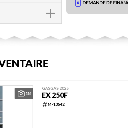
DEMANDE DE FINA
VENTAIRE
GASGAS 2025
18
EX 250F
M-10542