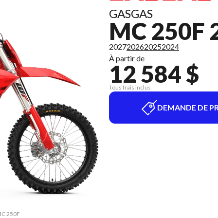
GASGAS
MC 250F 
2027
2026
2025
2024
À partir de
12 584 $
Tous frais inclus
DEMANDE DE PR
 MC 250F