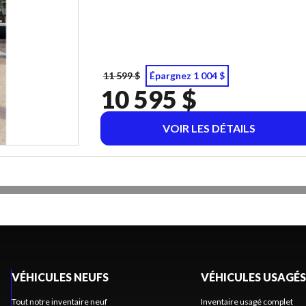
11 599 $
Épargnez 1 004 $
10 595 $
VOIR LES DÉTAILS
VÉHICULES NEUFS
VÉHICULES USAGÉS
Tout notre inventaire neuf
Inventaire usagé complet