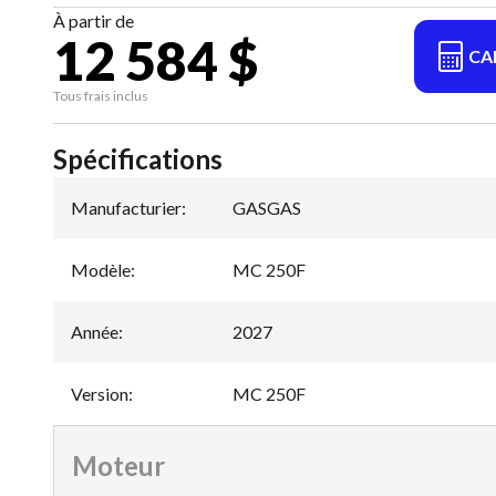
À partir de
12 584 $
CA
Tous frais inclus
Spécifications
Manufacturier
:
GASGAS
Modèle
:
MC 250F
Année
:
2027
Version
:
MC 250F
Moteur