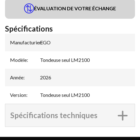
ÉVALUATION DE VOTRE ÉCHANGE
Spécifications
Manufacturier
EGO
:
Modèle
:
Tondeuse seul LM2100
Année
:
2026
Version
:
Tondeuse seul LM2100
Spécifications techniques