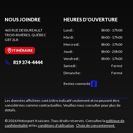
NOUS JOINDRE
HEURES D'OUVERTURE
465 RUE DESSUREAULT
Lundi
:
8h00 - 17h00
TROIS-RIVIÈRES
, QUÉBEC
Mardi
:
8h00 - 17h00
G8T 2L8
Mercredi
:
8h00 - 17h00
ITINÉRAIRE
Jeudi
:
8h00 - 20h00
Vendredi
:
8h00 - 17h00
819 374-4444
Samedi
:
Fermé
Dimanche
:
Fermé
Restez connecté
Les données affichées sont à titre indicatif seulement et ne peuvent être
considérées comme contractuelles. Veuillez nous consulter pour plus de
détails.
© 2026 Motosport 4 saisons. Tous droits réservés. Consultez la
politique de
confidentialité
et les
conditions d'utilisation
.
Choix de consentement.