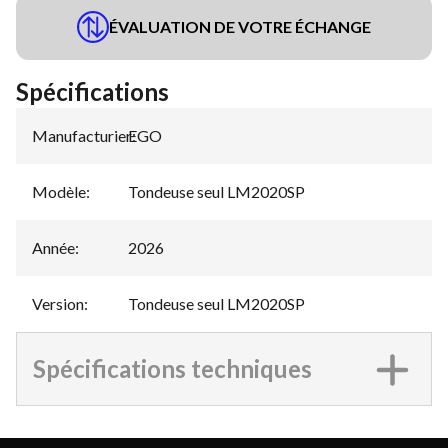
ÉVALUATION DE VOTRE ÉCHANGE
Spécifications
Manufacturier
EGO
:
Modèle
:
Tondeuse seul LM2020SP
Année
:
2026
Version
:
Tondeuse seul LM2020SP
Spécifications techniques