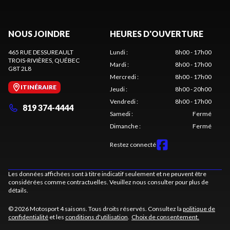
NOUS JOINDRE
HEURES D'OUVERTURE
465 RUE DESSUREAULT
Lundi
:
8h00 - 17h00
TROIS-RIVIÈRES
, QUÉBEC
Mardi
:
8h00 - 17h00
G8T 2L8
Mercredi
:
8h00 - 17h00
ITINÉRAIRE
Jeudi
:
8h00 - 20h00
Vendredi
:
8h00 - 17h00
819 374-4444
Samedi
:
Fermé
Dimanche
:
Fermé
Restez connecté
Les données affichées sont à titre indicatif seulement et ne peuvent être
considérées comme contractuelles. Veuillez nous consulter pour plus de
détails.
© 2026 Motosport 4 saisons. Tous droits réservés. Consultez la
politique de
confidentialité
et les
conditions d'utilisation
.
Choix de consentement.