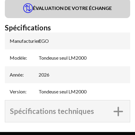
ÉVALUATION DE VOTRE ÉCHANGE
Spécifications
Manufacturier
EGO
:
Modèle
:
Tondeuse seul LM2000
Année
:
2026
Version
:
Tondeuse seul LM2000
Spécifications techniques