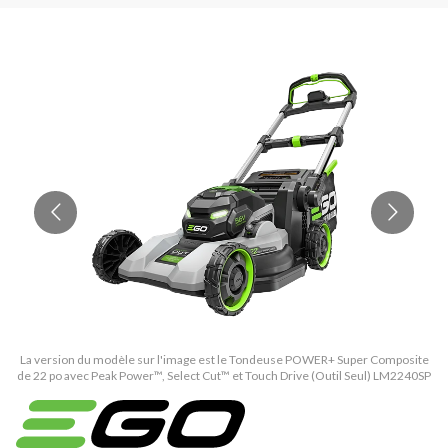
La version du modèle sur l'image est le Tondeuse POWER+ Super Composite
La
de 22 po avec Peak Power™, Select Cut™ et Touch Drive (Outil Seul) LM2240SP
de