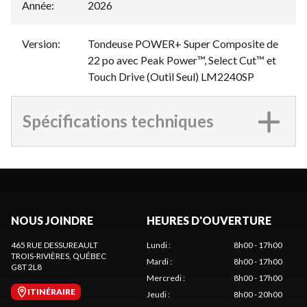
Année
:
2026
Version
:
Tondeuse POWER+ Super Composite de
22 po avec Peak Power™, Select Cut™ et
Touch Drive (Outil Seul) LM2240SP
Spécifications techniques
NOUS JOINDRE
HEURES D'OUVERTURE
465 RUE DESSUREAULT
Lundi
:
8h00 - 17h00
TROIS-RIVIÈRES
, QUÉBEC
Mardi
:
8h00 - 17h00
G8T 2L8
Mercredi
:
8h00 - 17h00
ITINÉRAIRE
Jeudi
:
8h00 - 20h00