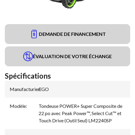
DEMANDE DE FINANCEMENT
ÉVALUATION DE VOTRE ÉCHANGE
Spécifications
Manufacturier
EGO
:
Modèle
:
Tondeuse POWER+ Super Composite de
22 po avec Peak Power™, Select Cut™ et
Touch Drive (Outil Seul) LM2240SP