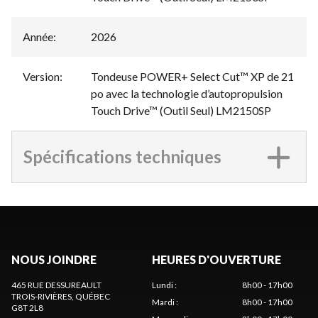
Année
:
2026
Version
:
Tondeuse POWER+ Select Cut™ XP de 21
po avec la technologie d’autopropulsion
Touch Drive™ (Outil Seul) LM2150SP
Spécifications techniques
NOUS JOINDRE
HEURES D'OUVERTURE
465 RUE DESSUREAULT
Lundi
:
8h00 - 17h00
TROIS-RIVIÈRES
, QUÉBEC
Mardi
:
8h00 - 17h00
G8T 2L8