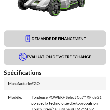
DEMANDE DE FINANCEMENT
ÉVALUATION DE VOTRE ÉCHANGE
Spécifications
Manufacturier
EGO
:
Modèle
:
Tondeuse POWER+ Select Cut™ XP de 21
po avec la technologie d’autopropulsion
Touch Drive™ (Outil Seul) LM2150SP