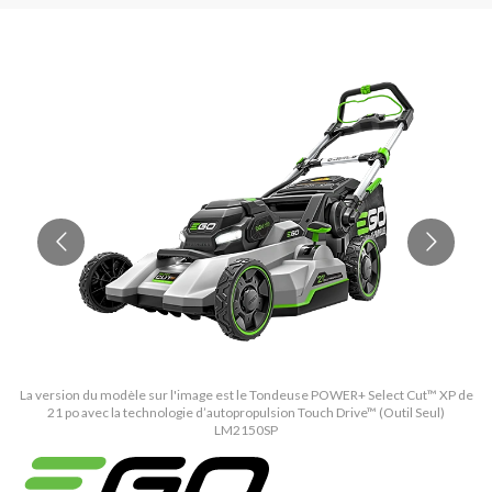
La version du modèle sur l'image est le Tondeuse POWER+ Select Cut™ XP de
La
21 po avec la technologie d’autopropulsion Touch Drive™ (Outil Seul)
LM2150SP