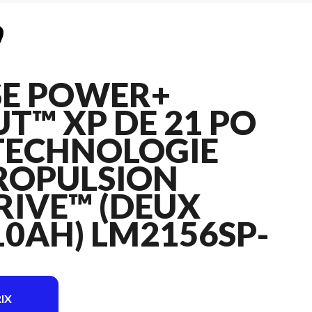
E POWER+
UT™ XP DE 21 PO
 TECHNOLOGIE
ROPULSION
RIVE™ (DEUX
 10AH) LM2156SP-
IX