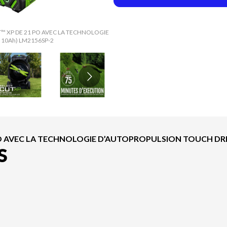
CUT™ XP DE 21 PO AVEC LA TECHNOLOGIE
La version du modèle sur l'image es
 10Ah) LM2156SP-2
D’AUTOPROPULSION
 AVEC LA TECHNOLOGIE D’AUTOPROPULSION TOUCH DRIVE
S