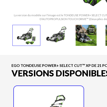
La version du modèle sur l'image est le TONDEUSE POWER+ SELECT 
D’AUTOPROPULSION TOUCH DRIVE™ (Deux piles de
EGO TONDEUSE POWER+ SELECT CUT™ XP DE 21 PO
VERSIONS DISPONIBLE