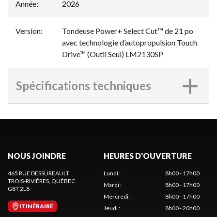
Année
:
2026
Version
:
Tondeuse Power+ Select Cut™ de 21 po
avec technologie d’autopropulsion Touch
Drive™ (Outil Seul) LM2130SP
Spécifications techniques
NOUS JOINDRE
HEURES D'OUVERTURE
465 RUE DESSUREAULT
Lundi
:
8h00 - 17h00
TROIS-RIVIÈRES
, QUÉBEC
Mardi
:
8h00 - 17h00
G8T 2L8
Mercredi
:
8h00 - 17h00
ITINÉRAIRE
Jeudi
:
8h00 - 20h00