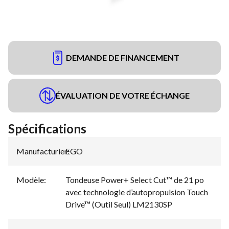
DEMANDE DE FINANCEMENT
ÉVALUATION DE VOTRE ÉCHANGE
Spécifications
Manufacturier
EGO
:
Modèle
:
Tondeuse Power+ Select Cut™ de 21 po
avec technologie d’autopropulsion Touch
Drive™ (Outil Seul) LM2130SP