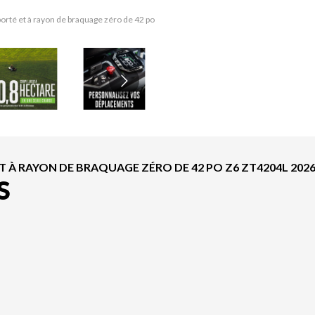
rté et à rayon de braquage zéro de 42 po
La version du modèle sur l'image est le
À RAYON DE BRAQUAGE ZÉRO DE 42 PO Z6 ZT4204L 202
S