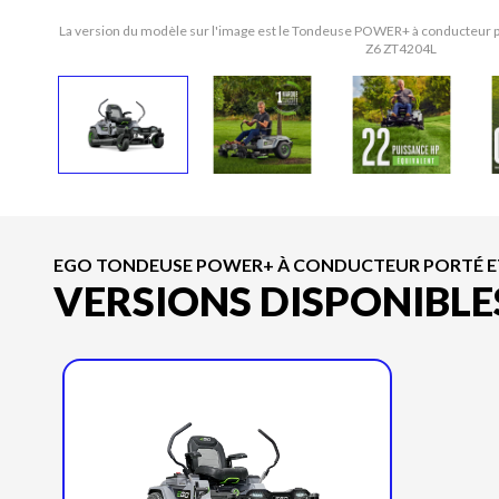
La version du modèle sur l'image est le Tondeuse POWER+ à conducteur po
Z6 ZT4204L
EGO TONDEUSE POWER+ À CONDUCTEUR PORTÉ ET 
VERSIONS DISPONIBLE