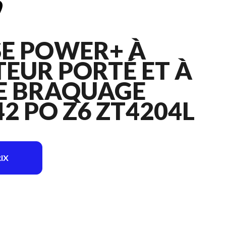
E POWER+ À
EUR PORTÉ ET À
E BRAQUAGE
42 PO Z6 ZT4204L
IX