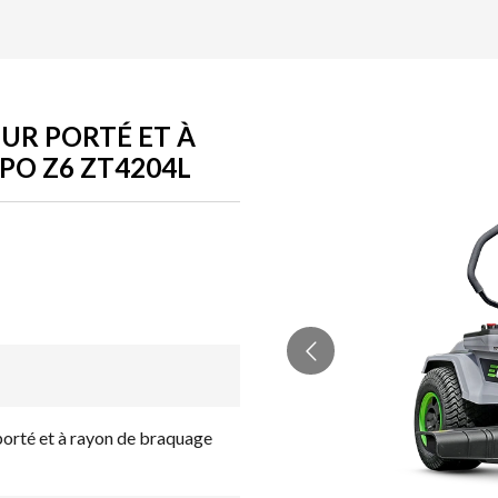
R PORTÉ ET À
PO Z6 ZT4204L
rté et à rayon de braquage