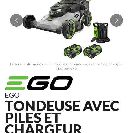
La version du modèle sur l'image est le Tondeuse avec piles et chargeur
LM3004SP-2
EGO
TONDEUSE AVEC
PILES ET
CHARGEUR