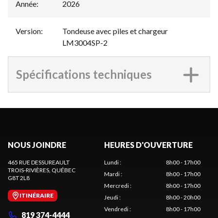
Année
:
2026
Version
:
Tondeuse avec piles et chargeur
LM3004SP-2
Spécifications techniques
NOUS JOINDRE
HEURES D'OUVERTURE
465 RUE DESSUREAULT
Lundi
:
8h00 - 17h00
TROIS-RIVIÈRES
, QUÉBEC
Mardi
:
8h00 - 17h00
G8T 2L8
Mercredi
:
8h00 - 17h00
ITINÉRAIRE
Jeudi
:
8h00 - 20h00
Vendredi
:
8h00 - 17h00
819 374-4444