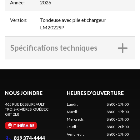
Année
:
2026
Version
:
Tondeuse avec pile et chargeur
LM2022SP
Spécifications techniques
NOUS JOINDRE
HEURES D'OUVERTURE
465 RUE DESSUREAULT
Lundi
:
8h00 - 17h00
TROIS-RIVIÈRES
, QUÉBEC
Mardi
:
8h00 - 17h00
G8T 2L8
Mercredi
:
8h00 - 17h00
ITINÉRAIRE
Jeudi
:
8h00 - 20h00
Vendredi
:
8h00 - 17h00
819 374-4444