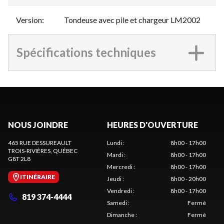
Version
:
Tondeuse avec pile et chargeur LM2002
Spécifications techniques
NOUS JOINDRE
HEURES D'OUVERTURE
465 RUE DESSUREAULT
Lundi
:
8h00 - 17h00
TROIS-RIVIÈRES
, QUÉBEC
Mardi
:
8h00 - 17h00
G8T 2L8
Mercredi
:
8h00 - 17h00
ITINÉRAIRE
Jeudi
:
8h00 - 20h00
Vendredi
:
8h00 - 17h00
819 374-4444
Samedi
:
Fermé
Dimanche
:
Fermé