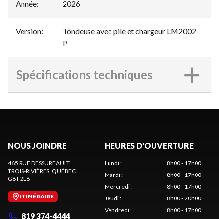
Année
:
2026
Version
:
Tondeuse avec pile et chargeur LM2002-
P
Spécifications techniques
NOUS JOINDRE
HEURES D'OUVERTURE
465 RUE DESSUREAULT
Lundi
:
8h00 - 17h00
TROIS-RIVIÈRES
, QUÉBEC
Mardi
:
8h00 - 17h00
G8T 2L8
Mercredi
:
8h00 - 17h00
ITINÉRAIRE
Jeudi
:
8h00 - 20h00
Vendredi
:
8h00 - 17h00
819 374-4444