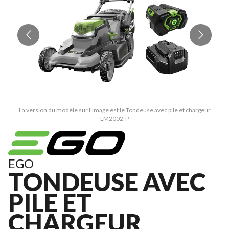
La version du modèle sur l'image est le Tondeuse avec pile et chargeur
LM2002-P
EGO
TONDEUSE AVEC
PILE ET
CHARGEUR