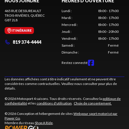
NOUS JOINDRE
HEURES D'OUVERTURE
465 RUE DESSUREAULT
Lundi
:
8h00 - 17h00
TROIS-RIVIÈRES
, QUÉBEC
Mardi
:
8h00 - 17h00
G8T 2L8
Mercredi
:
8h00 - 17h00
ITINÉRAIRE
Jeudi
:
8h00 - 20h00
Vendredi
:
8h00 - 17h00
819 374-4444
Samedi
:
Fermé
Dimanche
:
Fermé
Restez connecté
Les données affichées sont à titre indicatif seulement et ne peuvent être
considérées comme contractuelles. Veuillez nous consulter pour plus de
détails.
© 2026 Motosport 4 saisons. Tous droits réservés. Consultez la
politique de
confidentialité
et les
conditions d'utilisation
.
Choix de consentement.
© 2026 Conception et hébergement de sites
Web pour sport motorisé par
Power Go
.
Membre du réseau
Shop A Ride
.