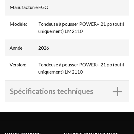
Manufacturier
EGO
:
Modèle
:
Tondeuse à pousser POWER+ 21 po (outil
uniquement) LM2110
Année
:
2026
Version
:
Tondeuse à pousser POWER+ 21 po (outil
uniquement) LM2110
Spécifications techniques