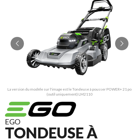
La version du modèle sur l'image est le Tondeuse à pousser POWER+ 21 po
L
(outil uniquement) LM2110
EGO
TONDEUSE À