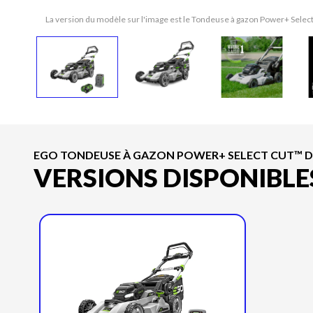
La version du modèle sur l'image est le Tondeuse à gazon Power+ Select
EGO TONDEUSE À GAZON POWER+ SELECT CUT™ DE 21
VERSIONS DISPONIBLE