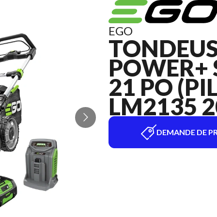
EGO
TONDEUS
POWER+ 
21 PO (PI
LM2135 2
DEMANDE DE PR