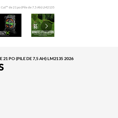
 Cut™ de 21 po (Pile de 7,5 Ah) LM2135
La version du modèle sur l'image est 
 PO (PILE DE 7,5 AH) LM2135 2026
S