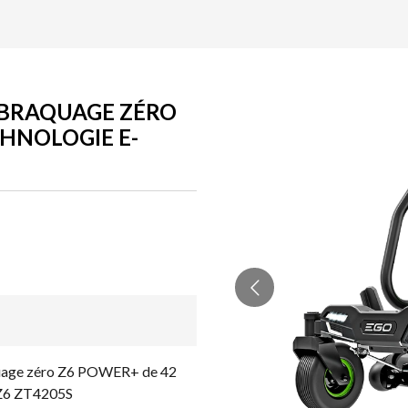
 BRAQUAGE ZÉRO
CHNOLOGIE E-
quage zéro Z6 POWER+ de 42
 Z6 ZT4205S