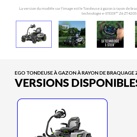
La version du modèle sur l'image est le Tondeuse à gazon à rayon de br
technologie e-STEER™ Z6 ZT4205
EGO TONDEUSE À GAZON À RAYON DE BRAQUAGE ZÉ
VERSIONS DISPONIBLE