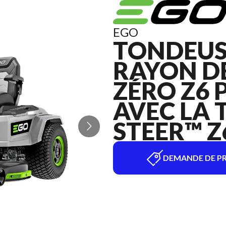
EGO
TONDEUS
RAYON D
ZÉRO Z6 
AVEC LA 
STEER™ Z
DEMANDE DE PR