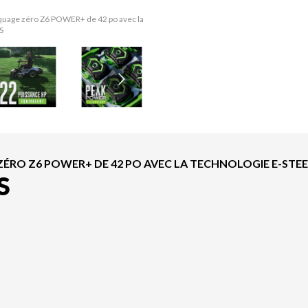
aquage zéro Z6 POWER+ de 42 po avec la
La version du modèle sur l'image est l
S
RO Z6 POWER+ DE 42 PO AVEC LA TECHNOLOGIE E-STEER
S