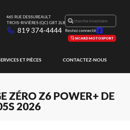
465 RUE DESSUREAULT
TROIS-RIVIÈRES
(QC)
G8T 2L8
819 374-4444
Restez connecté
SICARD MOTOSPORT
SERVICES ET PIÈCES
CONTACTEZ-NOUS
E ZÉRO Z6 POWER+ DE
05S 2026