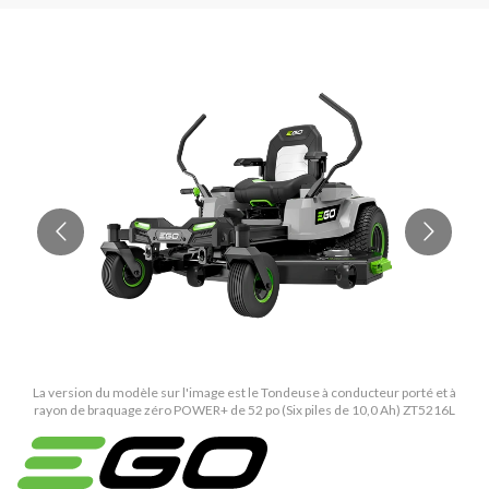
La version du modèle sur l'image est le Tondeuse à conducteur porté et à
rayon de braquage zéro POWER+ de 52 po (Six piles de 10,0 Ah) ZT5216L