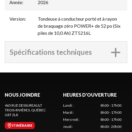
Année
:
2026
Version
:
Tondeuse à conducteur porté et à rayon
de braquage zéro POWER+ de 52 po (Six
piles de 10,0 Ah) ZT5216L
Spécifications techniques
NOUS JOINDRE
HEURES D'OUVERTURE
465 RUE DESSUREAULT
Lundi
:
8h00 - 17h00
TROIS-RIVIÈRES
, QUÉBEC
Mardi
:
8h00 - 17h00
G8T 2L8
Mercredi
:
8h00 - 17h00
ITINÉRAIRE
Jeudi
:
8h00 - 20h00