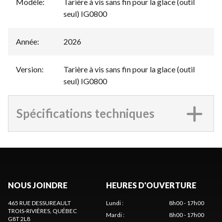
Modèle
:
Tarière à vis sans fin pour la glace (outil
seul) IG0800
Année
:
2026
Version
:
Tarière à vis sans fin pour la glace (outil
seul) IG0800
Spécifications techniques
NOUS JOINDRE
HEURES D'OUVERTURE
465 RUE DESSUREAULT
Lundi
:
8h00 - 17h00
TROIS-RIVIÈRES
, QUÉBEC
Mardi
:
8h00 - 17h00
G8T 2L8