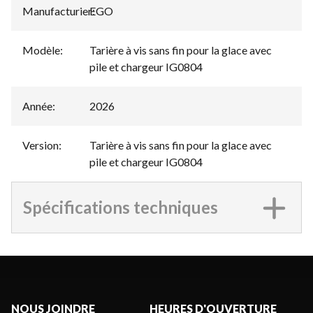
Manufacturier
EGO
:
Modèle
:
Tarière à vis sans fin pour la glace avec
pile et chargeur IG0804
Année
:
2026
Version
:
Tarière à vis sans fin pour la glace avec
pile et chargeur IG0804
Spécifications techniques
NOUS JOINDRE
HEURES D'OUVERTURE