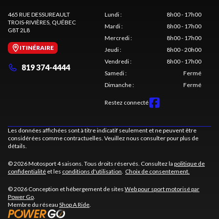
465 RUE DESSUREAULT
Lundi
:
8h00 - 17h00
TROIS-RIVIÈRES
, QUÉBEC
Mardi
:
8h00 - 17h00
G8T 2L8
Mercredi
:
8h00 - 17h00
ITINÉRAIRE
Jeudi
:
8h00 - 20h00
Vendredi
:
8h00 - 17h00
819 374-4444
Samedi
:
Fermé
Dimanche
:
Fermé
Restez connecté
Les données affichées sont à titre indicatif seulement et ne peuvent être
considérées comme contractuelles. Veuillez nous consulter pour plus de
détails.
© 2026 Motosport 4 saisons. Tous droits réservés. Consultez la
politique de
confidentialité
et les
conditions d'utilisation
.
Choix de consentement.
© 2026 Conception et hébergement de sites
Web pour sport motorisé par
Power Go
.
Membre du réseau
Shop A Ride
.