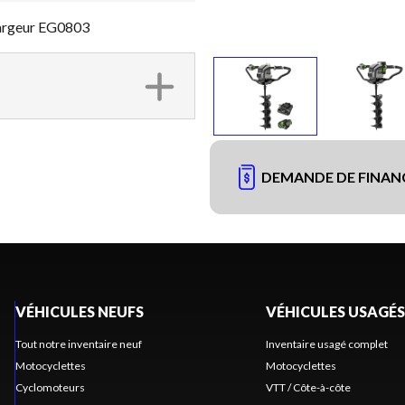
chargeur EG0803
DEMANDE DE FINA
VÉHICULES NEUFS
VÉHICULES USAGÉS
Tout notre inventaire neuf
Inventaire usagé complet
Motocyclettes
Motocyclettes
Cyclomoteurs
VTT / Côte-à-côte