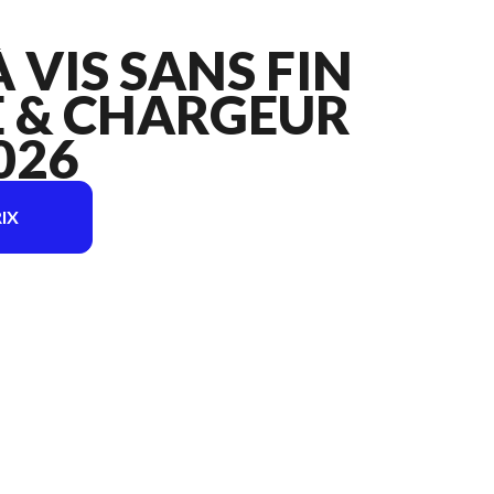
 VIS SANS FIN
E & CHARGEUR
026
IX
mage est le Tarière à vis sans fin avec pile & chargeur EG0803