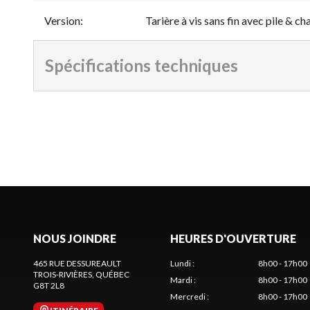
Version
:
Tarière à vis sans fin avec pile & 
Spécifications techniques
NOUS JOINDRE
HEURES D'OUVERTURE
465 RUE DESSUREAULT
Lundi
:
8h00 - 17h00
TROIS-RIVIÈRES
, QUÉBEC
Mardi
:
8h00 - 17h00
G8T 2L8
Mercredi
:
8h00 - 17h00