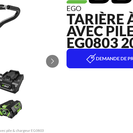
EGO
TARIÈRE À
AVEC PIL
EG0803 2
DEMANDE DE PR
n avec pile & chargeur EG0803
La version du modèle sur l'i