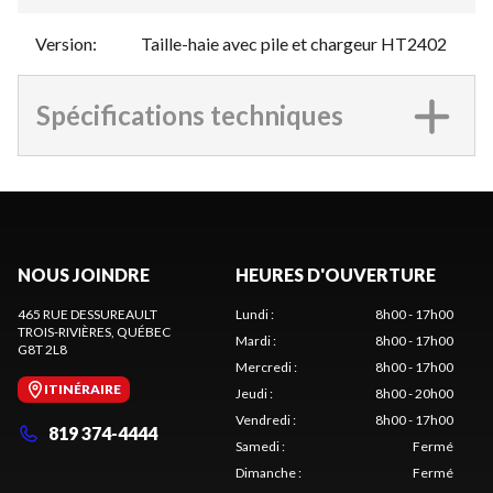
Version
:
Taille-haie avec pile et chargeur HT2402
Spécifications techniques
NOUS JOINDRE
HEURES D'OUVERTURE
465 RUE DESSUREAULT
Lundi
:
8h00 - 17h00
TROIS-RIVIÈRES
, QUÉBEC
Mardi
:
8h00 - 17h00
G8T 2L8
Mercredi
:
8h00 - 17h00
ITINÉRAIRE
Jeudi
:
8h00 - 20h00
Vendredi
:
8h00 - 17h00
819 374-4444
Samedi
:
Fermé
Dimanche
:
Fermé