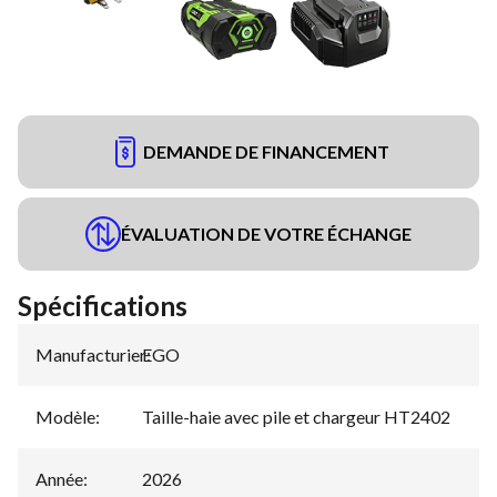
DEMANDE DE FINANCEMENT
ÉVALUATION DE VOTRE ÉCHANGE
Spécifications
Manufacturier
EGO
:
Modèle
:
Taille-haie avec pile et chargeur HT2402
Année
:
2026