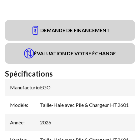
DEMANDE DE FINANCEMENT
ÉVALUATION DE VOTRE ÉCHANGE
Spécifications
Manufacturier
EGO
:
Modèle
:
Taille-Haie avec Pile & Chargeur HT2601
Année
:
2026
Version
:
Taille-Haie avec Pile & Chargeur HT2601