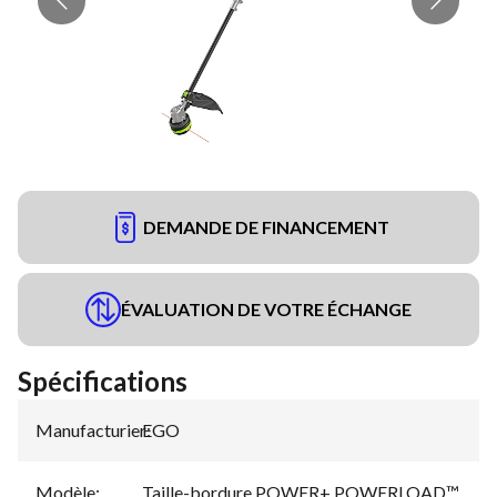
DEMANDE DE FINANCEMENT
ÉVALUATION DE VOTRE ÉCHANGE
Spécifications
Manufacturier
EGO
:
Modèle
:
Taille-bordure POWER+ POWERLOAD™