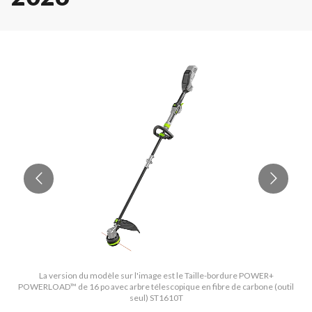
La version du modèle sur l'image est le Taille-bordure POWER+
POWERLOAD™ de 16 po avec arbre télescopique en fibre de carbone (outil
P
seul) ST1610T