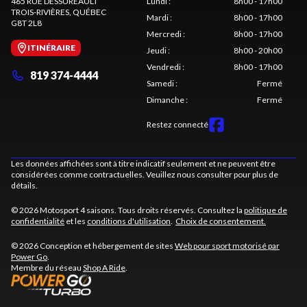
465 RUE DESSUREAULT
Lundi
:
8h00 - 17h00
TROIS-RIVIÈRES
, QUÉBEC
Mardi
:
8h00 - 17h00
G8T 2L8
Mercredi
:
8h00 - 17h00
ITINÉRAIRE
Jeudi
:
8h00 - 20h00
Vendredi
:
8h00 - 17h00
819 374-4444
Samedi
:
Fermé
Dimanche
:
Fermé
Restez connecté
Les données affichées sont à titre indicatif seulement et ne peuvent être
considérées comme contractuelles. Veuillez nous consulter pour plus de
détails.
© 2026 Motosport 4 saisons. Tous droits réservés. Consultez la
politique de
confidentialité
et les
conditions d'utilisation
.
Choix de consentement.
© 2026 Conception et hébergement de sites
Web pour sport motorisé par
Power Go
.
Membre du réseau
Shop A Ride
.