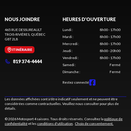
NOUS JOINDRE
HEURES D'OUVERTURE
465 RUE DESSUREAULT
Lundi
:
8h00 - 17h00
TROIS-RIVIÈRES
, QUÉBEC
Mardi
:
8h00 - 17h00
G8T 2L8
Mercredi
:
8h00 - 17h00
ITINÉRAIRE
Jeudi
:
8h00 - 20h00
Vendredi
:
8h00 - 17h00
819 374-4444
Samedi
:
Fermé
Dimanche
:
Fermé
Restez connecté
Les données affichées sont à titre indicatif seulement et ne peuvent être
considérées comme contractuelles. Veuillez nous consulter pour plus de
détails.
© 2026 Motosport 4 saisons. Tous droits réservés. Consultez la
politique de
confidentialité
et les
conditions d'utilisation
.
Choix de consentement.