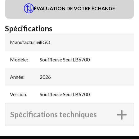
ÉVALUATION DE VOTRE ÉCHANGE
Spécifications
Manufacturier
EGO
:
Modèle
:
Souffleuse Seul LB6700
Année
:
2026
Version
:
Souffleuse Seul LB6700
Spécifications techniques