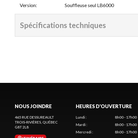
Version
:
Souffleuse seul LB6000
Spécifications techniques
NOUS JOINDRE
HEURES D'OUVERTURE
465 RUE DESSUREAULT
Lundi
:
8h00 - 17h00
TROIS-RIVIÈRES
, QUÉBEC
Mardi
:
8h00 - 17h00
G8T 2L8
Mercredi
:
8h00 - 17h00