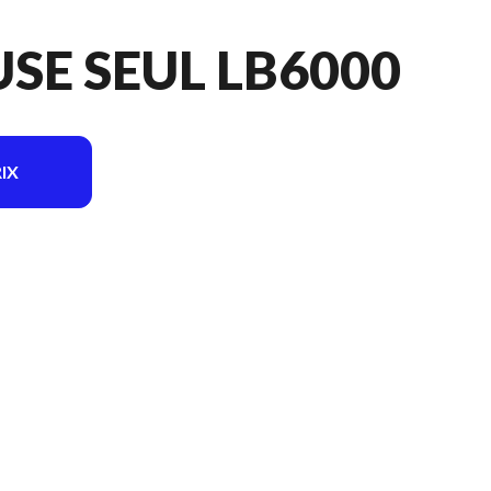
SE SEUL LB6000
IX
modèle sur l'image est le Souffleuse seul LB6000