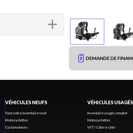
DEMANDE DE FINA
VÉHICULES NEUFS
VÉHICULES USAGÉS
Tout notre inventaire neuf
Inventaire usagé complet
Motocyclettes
Motocyclettes
Cyclomoteurs
VTT / Côte-à-côte