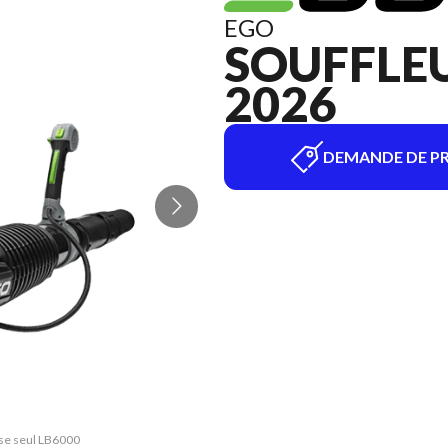
EGO
SOUFFLEU
2026
DEMANDE DE PR
use seul LB6000
La version du 