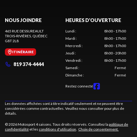
NOUS JOINDRE
HEURES D'OUVERTURE
465 RUE DESSUREAULT
Lundi
:
8h00 - 17h00
TROIS-RIVIÈRES
, QUÉBEC
Mardi
:
8h00 - 17h00
G8T 2L8
Mercredi
:
8h00 - 17h00
ITINÉRAIRE
Jeudi
:
8h00 - 20h00
Vendredi
:
8h00 - 17h00
819 374-4444
Samedi
:
Fermé
Dimanche
:
Fermé
Restez connecté
Les données affichées sont à titre indicatif seulement et ne peuvent être
considérées comme contractuelles. Veuillez nous consulter pour plus de
détails.
© 2026 Motosport 4 saisons. Tous droits réservés. Consultez la
politique de
confidentialité
et les
conditions d'utilisation
.
Choix de consentement.