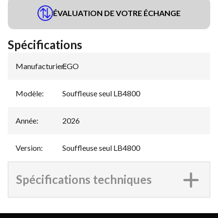
ÉVALUATION DE VOTRE ÉCHANGE
Spécifications
Manufacturier
EGO
:
Modèle
:
Souffleuse seul LB4800
Année
:
2026
Version
:
Souffleuse seul LB4800
Spécifications techniques