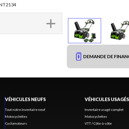
 SNT2134
DEMANDE DE FINA
VÉHICULES NEUFS
VÉHICULES USAGÉS
Tout notre inventaire neuf
Inventaire usagé complet
Motocyclettes
Motocyclettes
Cyclomoteurs
VTT / Côte-à-côte