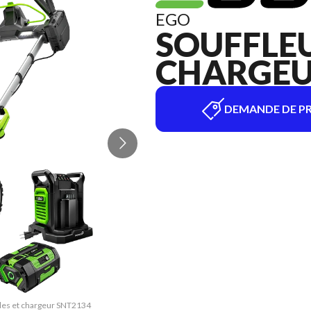
EGO
SOUFFLEU
CHARGEU
DEMANDE DE PR
piles et chargeur SNT2134
La version du modèle sur