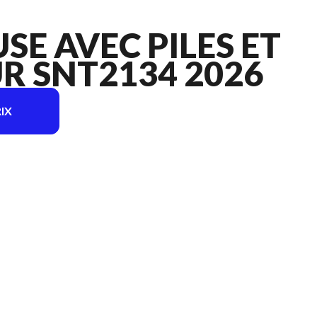
SE AVEC PILES ET
R SNT2134 2026
IX
 l'image est le Souffleuse avec piles et chargeur SNT2134