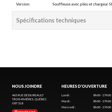
Version
:
Souffleuse avec piles et chargeur
Spécifications techniques
NOUS JOINDRE
HEURES D'OUVERTURE
465 RUE DESSUREAULT
Lundi
:
8h00 - 17h00
TROIS-RIVIÈRES
, QUÉBEC
Mardi
:
8h00 - 17h00
G8T 2L8
Mercredi
:
8h00 - 17h00