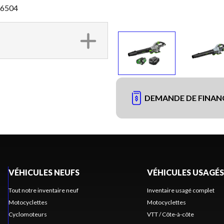
LB6504
DEMANDE DE FINA
VÉHICULES NEUFS
VÉHICULES USAGÉS
Tout notre inventaire neuf
Inventaire usagé complet
Motocyclettes
Motocyclettes
Cyclomoteurs
VTT / Côte-à-côte