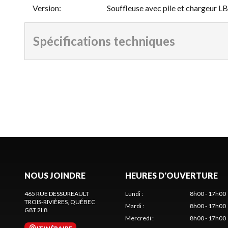
Version
:
Souffleuse avec pile et chargeur 
Spécifications techniques
NOUS JOINDRE
HEURES D'OUVERTURE
465 RUE DESSUREAULT
Lundi
:
8h00 - 17h00
TROIS-RIVIÈRES
, QUÉBEC
Mardi
:
8h00 - 17h00
G8T 2L8
Mercredi
:
8h00 - 17h00