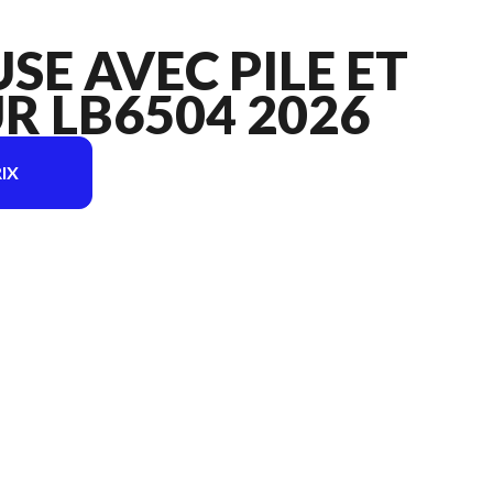
SE AVEC PILE ET
 LB6504 2026
IX
r l'image est le Souffleuse avec pile et chargeur LB6504