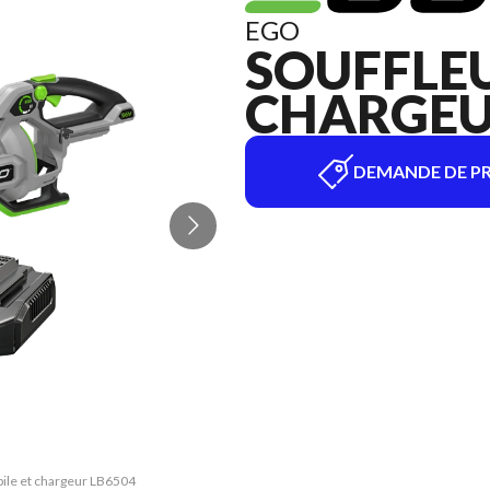
EGO
SOUFFLEU
CHARGEUR
DEMANDE DE PR
 pile et chargeur LB6504
La version du modèle su