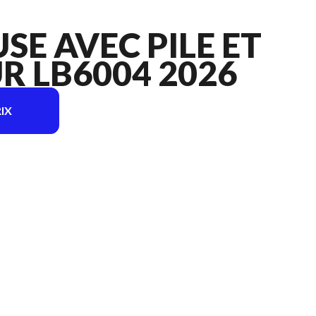
SE AVEC PILE ET
 LB6004 2026
IX
r l'image est le Souffleuse avec pile et chargeur LB6004