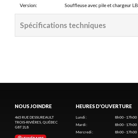
Version
:
Souffleuse avec pile et chargeur 
Spécifications techniques
NOUS JOINDRE
HEURES D'OUVERTURE
465 RUE DESSUREAULT
Lundi
:
8h00 - 17h00
TROIS-RIVIÈRES
, QUÉBEC
Mardi
:
8h00 - 17h00
G8T 2L8
Mercredi
:
8h00 - 17h00