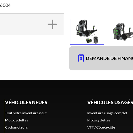
LB6004
DEMANDE DE FINA
VÉHICULES NEUFS
VÉHICULES USAGÉS
Tout notre inventaire neuf
Inventaire usagé complet
Motocyclettes
Motocyclettes
Cyclomoteurs
VTT / Côte-à-côte