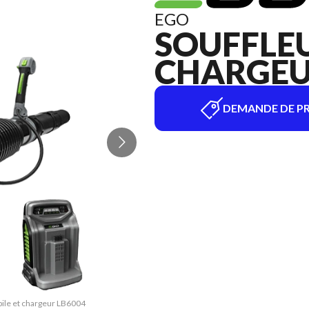
EGO
SOUFFLEU
CHARGEUR
DEMANDE DE PR
 pile et chargeur LB6004
La version du modèle su