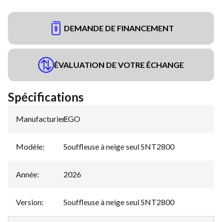
DEMANDE DE FINANCEMENT
ÉVALUATION DE VOTRE ÉCHANGE
Spécifications
Manufacturier
EGO
:
Modèle
:
Souffleuse à neige seul SNT2800
Année
:
2026
Version
:
Souffleuse à neige seul SNT2800