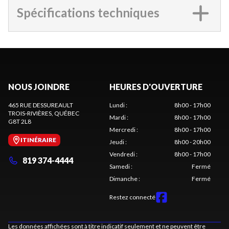
Spécifications techniques
NOUS JOINDRE
HEURES D'OUVERTURE
465 RUE DESSUREAULT
Lundi
:
8h00 - 17h00
TROIS-RIVIÈRES
, QUÉBEC
Mardi
:
8h00 - 17h00
G8T 2L8
Mercredi
:
8h00 - 17h00
ITINÉRAIRE
Jeudi
:
8h00 - 20h00
Vendredi
:
8h00 - 17h00
819 374-4444
Samedi
:
Fermé
Dimanche
:
Fermé
Restez connecté
Les données affichées sont à titre indicatif seulement et ne peuvent être