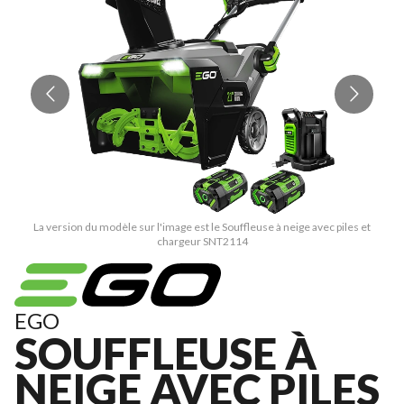
La version du modèle sur l'image est le Souffleuse à neige avec piles et
chargeur SNT2114
EGO
SOUFFLEUSE À
NEIGE AVEC PILES