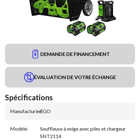
DEMANDE DE FINANCEMENT
ÉVALUATION DE VOTRE ÉCHANGE
Spécifications
Manufacturier
EGO
:
Modèle
:
Souffleuse à neige avec piles et chargeur
SNT2114