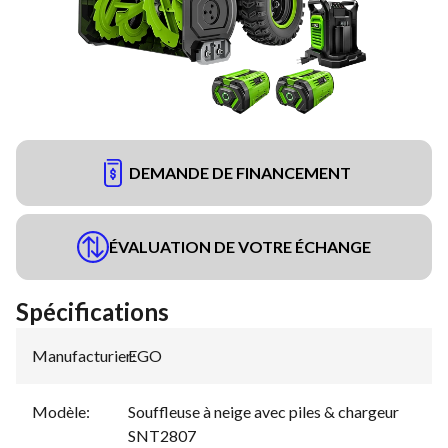
DEMANDE DE FINANCEMENT
ÉVALUATION DE VOTRE ÉCHANGE
Spécifications
Manufacturier
EGO
:
Modèle
:
Souffleuse à neige avec piles & chargeur
SNT2807