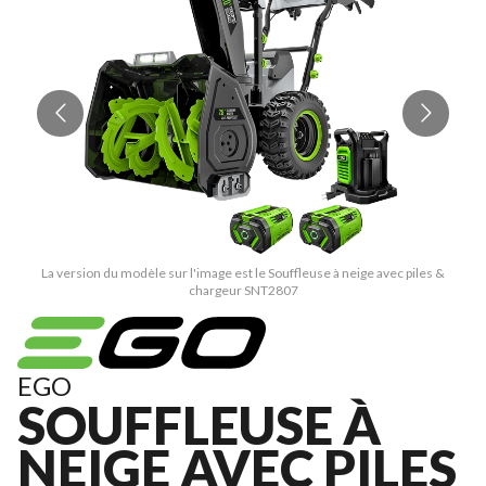
La version du modèle sur l'image est le Souffleuse à neige avec piles &
chargeur SNT2807
EGO
SOUFFLEUSE À
NEIGE AVEC PILES