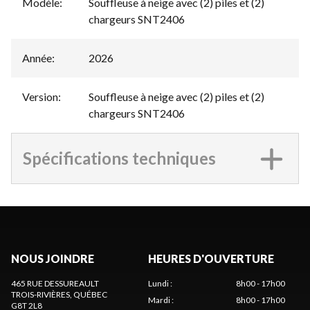
Modèle
:
Souffleuse à neige avec (2) piles et (2)
chargeurs SNT2406
Année
:
2026
Version
:
Souffleuse à neige avec (2) piles et (2)
chargeurs SNT2406
Spécifications techniques
NOUS JOINDRE
HEURES D'OUVERTURE
465 RUE DESSUREAULT
Lundi
:
8h00 - 17h00
TROIS-RIVIÈRES
, QUÉBEC
Mardi
:
8h00 - 17h00
G8T 2L8