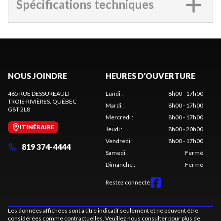
Spécifications techniques
NOUS JOINDRE
HEURES D'OUVERTURE
465 RUE DESSUREAULT
Lundi
:
8h00 - 17h00
TROIS-RIVIÈRES
, QUÉBEC
Mardi
:
8h00 - 17h00
G8T 2L8
Mercredi
:
8h00 - 17h00
ITINÉRAIRE
Jeudi
:
8h00 - 20h00
Vendredi
:
8h00 - 17h00
819 374-4444
Samedi
:
Fermé
Dimanche
:
Fermé
Restez connecté
Les données affichées sont à titre indicatif seulement et ne peuvent être
considérées comme contractuelles. Veuillez nous consulter pour plus de