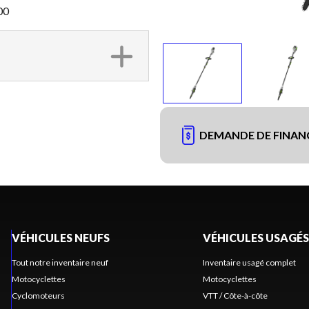
00
DEMANDE DE FINA
VÉHICULES NEUFS
VÉHICULES USAGÉS
Tout notre inventaire neuf
Inventaire usagé complet
Motocyclettes
Motocyclettes
Cyclomoteurs
VTT / Côte-à-côte