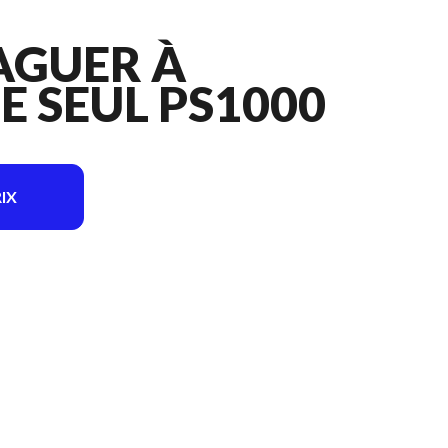
LAGUER À
 SEUL PS1000
IX
sur l'image est le Scie à élaguer à rallonge Seul PS1000