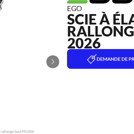
EGO
SCIE À É
RALLONGE
2026
DEMANDE DE PR
à rallonge Seul PS1000
La version du modèle 