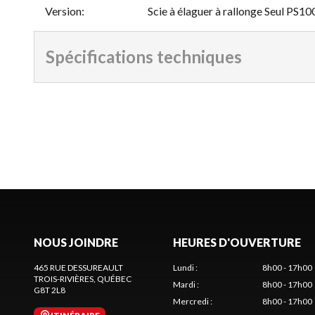
Version
:
Scie à élaguer à rallonge Seul PS10
Spécifications techniques
NOUS JOINDRE
HEURES D'OUVERTURE
465 RUE DESSUREAULT
Lundi
:
8h00 - 17h00
TROIS-RIVIÈRES
, QUÉBEC
Mardi
:
8h00 - 17h00
G8T 2L8
Mercredi
:
8h00 - 17h00