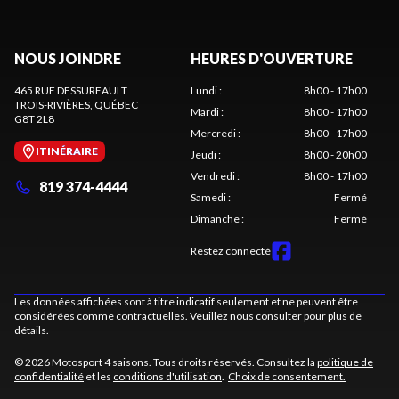
NOUS JOINDRE
HEURES D'OUVERTURE
465 RUE DESSUREAULT
Lundi
:
8h00 - 17h00
TROIS-RIVIÈRES
, QUÉBEC
Mardi
:
8h00 - 17h00
G8T 2L8
Mercredi
:
8h00 - 17h00
ITINÉRAIRE
Jeudi
:
8h00 - 20h00
Vendredi
:
8h00 - 17h00
819 374-4444
Samedi
:
Fermé
Dimanche
:
Fermé
Restez connecté
Les données affichées sont à titre indicatif seulement et ne peuvent être
considérées comme contractuelles. Veuillez nous consulter pour plus de
détails.
© 2026 Motosport 4 saisons. Tous droits réservés. Consultez la
politique de
confidentialité
et les
conditions d'utilisation
.
Choix de consentement.