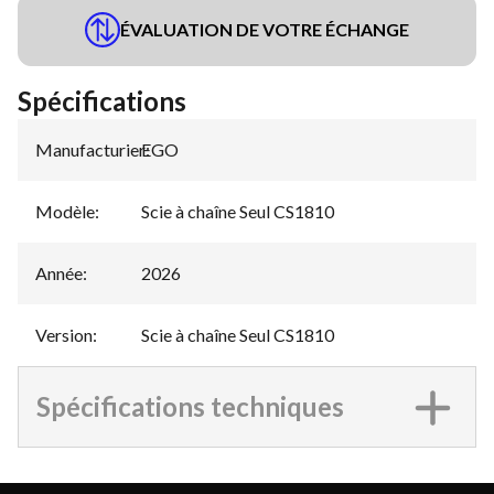
ÉVALUATION DE VOTRE ÉCHANGE
Spécifications
Manufacturier
EGO
:
Modèle
:
Scie à chaîne Seul CS1810
Année
:
2026
Version
:
Scie à chaîne Seul CS1810
Spécifications techniques