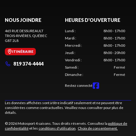
NOUS JOINDRE
HEURES D'OUVERTURE
465 RUE DESSUREAULT
Lundi
:
8h00 - 17h00
TROIS-RIVIÈRES
, QUÉBEC
Mardi
:
8h00 - 17h00
G8T 2L8
Mercredi
:
8h00 - 17h00
ITINÉRAIRE
Jeudi
:
8h00 - 20h00
Vendredi
:
8h00 - 17h00
819 374-4444
Samedi
:
Fermé
Dimanche
:
Fermé
Restez connecté
Les données affichées sont à titre indicatif seulement et ne peuvent être
considérées comme contractuelles. Veuillez nous consulter pour plus de
détails.
© 2026 Motosport 4 saisons. Tous droits réservés. Consultez la
politique de
confidentialité
et les
conditions d'utilisation
.
Choix de consentement.