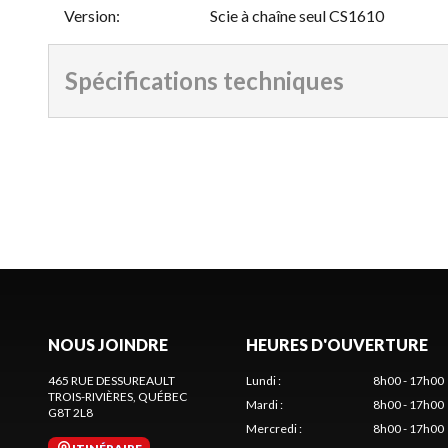
Version
:
Scie à chaîne seul CS1610
Spécifications techniques
NOUS JOINDRE
HEURES D'OUVERTURE
465 RUE DESSUREAULT
Lundi
:
8h00 - 17h00
TROIS-RIVIÈRES
, QUÉBEC
Mardi
:
8h00 - 17h00
G8T 2L8
Mercredi
:
8h00 - 17h00