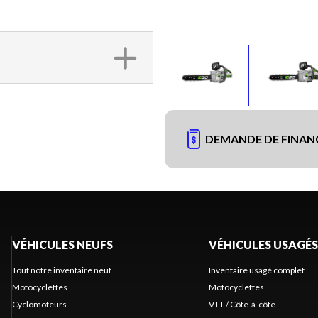
DEMANDE DE FINA
VÉHICULES NEUFS
VÉHICULES USAGÉS
Tout notre inventaire neuf
Inventaire usagé complet
Motocyclettes
Motocyclettes
Cyclomoteurs
VTT / Côte-à-côte