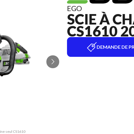
EGO
SCIE À C
CS1610 2
DEMANDE DE PR
aîne seul CS1610
La version du m