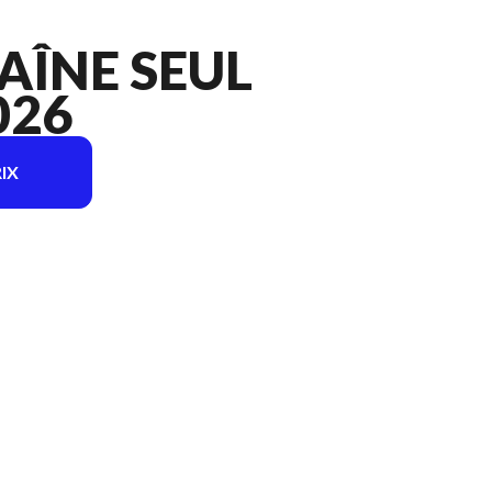
HAÎNE SEUL
026
IX
odèle sur l'image est le Scie à chaîne seul CS1610