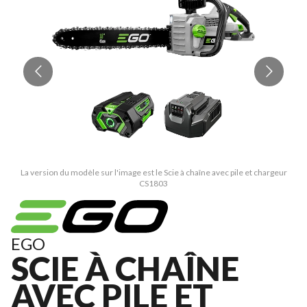
La version du modèle sur l'image est le Scie à chaîne avec pile et chargeur
CS1803
EGO
SCIE À CHAÎNE
AVEC PILE ET