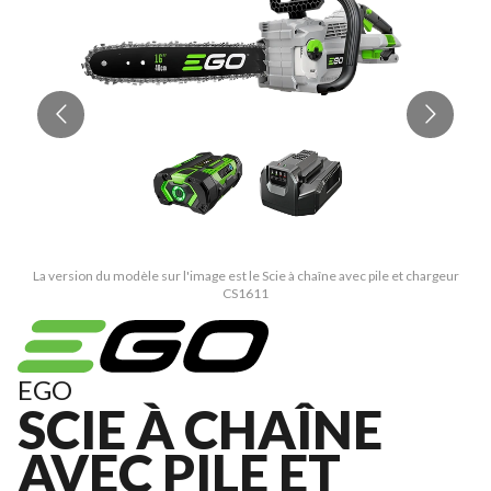
La version du modèle sur l'image est le Scie à chaîne avec pile et chargeur
CS1611
EGO
SCIE À CHAÎNE
AVEC PILE ET