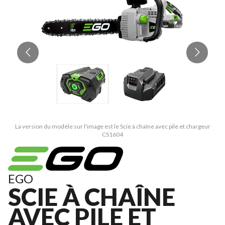
La version du modèle sur l'image est le Scie à chaîne avec pile et chargeur
CS1604
EGO
SCIE À CHAÎNE
AVEC PILE ET