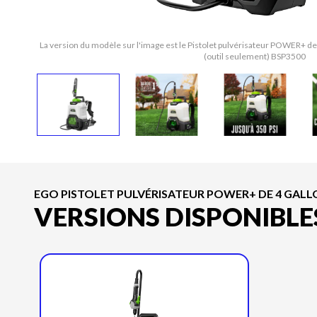
La version du modèle sur l'image est le Pistolet pulvérisateur POWER+ de 
(outil seulement) BSP3500
EGO PISTOLET PULVÉRISATEUR POWER+ DE 4 GALL
VERSIONS DISPONIBLE