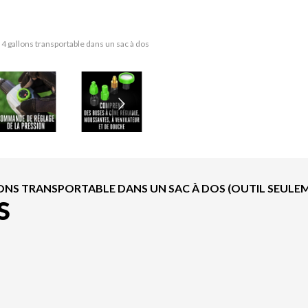
4 gallons transportable dans un sac à dos
La version du modèle sur l'image est le 
ONS TRANSPORTABLE DANS UN SAC À DOS (OUTIL SEULEM
S