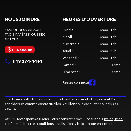
NOUS JOINDRE
HEURES D'OUVERTURE
465 RUE DESSUREAULT
Lundi
:
8h00 - 17h00
TROIS-RIVIÈRES
, QUÉBEC
Mardi
:
8h00 - 17h00
G8T 2L8
Mercredi
:
8h00 - 17h00
ITINÉRAIRE
Jeudi
:
8h00 - 20h00
Vendredi
:
8h00 - 17h00
819 374-4444
Samedi
:
Fermé
Dimanche
:
Fermé
Restez connecté
Les données affichées sont à titre indicatif seulement et ne peuvent être
considérées comme contractuelles. Veuillez nous consulter pour plus de
détails.
© 2026 Motosport 4 saisons. Tous droits réservés. Consultez la
politique de
confidentialité
et les
conditions d'utilisation
.
Choix de consentement.