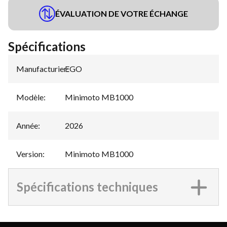
ÉVALUATION DE VOTRE ÉCHANGE
Spécifications
Manufacturier
EGO
:
Modèle
:
Minimoto MB1000
Année
:
2026
Version
:
Minimoto MB1000
Spécifications techniques