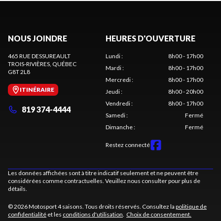
NOUS JOINDRE
HEURES D'OUVERTURE
465 RUE DESSUREAULT
Lundi
:
8h00 - 17h00
TROIS-RIVIÈRES
, QUÉBEC
Mardi
:
8h00 - 17h00
G8T 2L8
Mercredi
:
8h00 - 17h00
ITINÉRAIRE
Jeudi
:
8h00 - 20h00
Vendredi
:
8h00 - 17h00
819 374-4444
Samedi
:
Fermé
Dimanche
:
Fermé
Restez connecté
Les données affichées sont à titre indicatif seulement et ne peuvent être
considérées comme contractuelles. Veuillez nous consulter pour plus de
détails.
© 2026 Motosport 4 saisons. Tous droits réservés. Consultez la
politique de
confidentialité
et les
conditions d'utilisation
.
Choix de consentement.