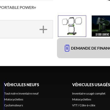
 PORTABLE POWER+
DEMANDE DE FINA
VÉHICULES NEUFS
VÉHICULES USAGÉS
Tout notre inventaire neuf
Inventaire usagé complet
Motocyclettes
Motocyclettes
Cyclomoteurs
VTT / Côte-à-côte