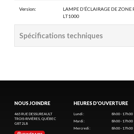
Version
:
LAMPE D’ÉCLAIRAGE DE ZONE
LT1000
Spécifications techniques
NOUS JOINDRE
HEURES D'OUVERTURE
465 RUE DESSUREAULT
Lundi
:
8h00 - 17h00
TROIS-RIVIÈRES
, QUÉBEC
Mardi
:
8h00 - 17h00
G8T 2L8
Mercredi
:
8h00 - 17h00