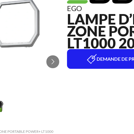
EGO
LAMPE D’
ZONE PO
LT1000 2
DEMANDE DE PR
DE ZONE PORTABLE POWER+ LT1000
La version du modèle sur l'im