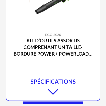
EGO 2026
KIT D’OUTILS ASSORTIS
COMPRENANT UN TAILLE-
BORDURE POWER+ POWERLOAD™
DE 15 PO AVEC ARBRE
TÉLESCOPIQUE EN ALUMINIUM ET
UNE SOUFFLEUSE DE 670
PI<SUP>3</SUP>/MIN ST6703LB
SPÉCIFICATIONS