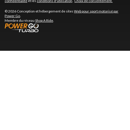
confidentialité
et les
conditions d'utilisation
.
Choix de consentement.
© 2026 Conception et hébergement de sites
Web pour sport motorisé par
Power Go
.
Membre du réseau
Shop A Ride
.