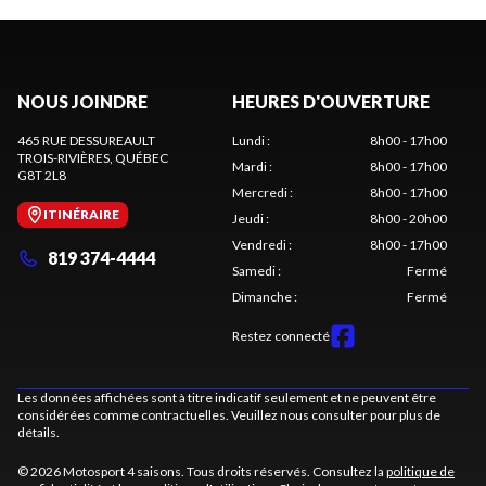
NOUS JOINDRE
HEURES D'OUVERTURE
465 RUE DESSUREAULT
Lundi
:
8h00 - 17h00
TROIS-RIVIÈRES
, QUÉBEC
Mardi
:
8h00 - 17h00
G8T 2L8
Mercredi
:
8h00 - 17h00
ITINÉRAIRE
Jeudi
:
8h00 - 20h00
Vendredi
:
8h00 - 17h00
819 374-4444
Samedi
:
Fermé
Dimanche
:
Fermé
Restez connecté
Les données affichées sont à titre indicatif seulement et ne peuvent être
considérées comme contractuelles. Veuillez nous consulter pour plus de
détails.
© 2026 Motosport 4 saisons. Tous droits réservés. Consultez la
politique de