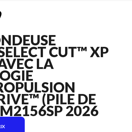
ONDEUSE
SELECT CUT™ XP
 AVEC LA
OGIE
ROPULSION
IVE™ (PILE DE
 LM2156SP 2026
IX