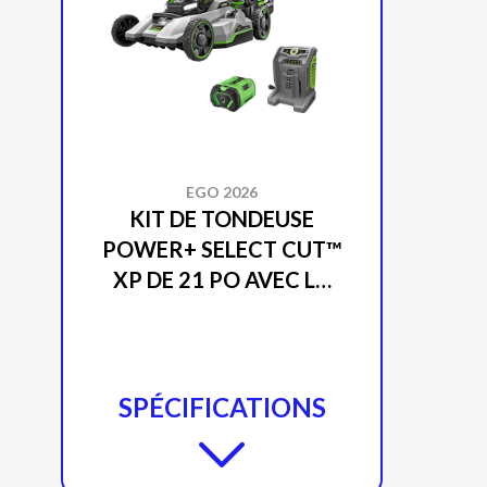
EGO 2026
KIT DE TONDEUSE
POWER+ SELECT CUT™
XP DE 21 PO AVEC LA
TECHNOLOGIE
D’AUTOPROPULSION
TOUCH DRIVE™ (PILE DE
10,0 AH) LM2156SP
SPÉCIFICATIONS