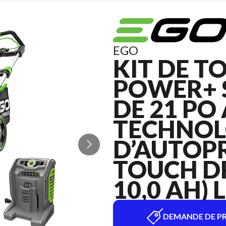
EGO
KIT DE T
POWER+ 
DE 21 PO
TECHNOL
D’AUTOP
TOUCH DR
10,0 AH)
DEMANDE DE PR