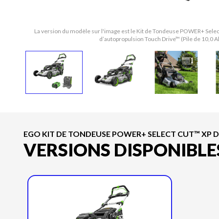
La version du modèle sur l'image est le Kit de Tondeuse POWER+ Select
d’autopropulsion Touch Drive™ (Pile de 10,0
EGO KIT DE TONDEUSE POWER+ SELECT CUT™ XP DE
VERSIONS DISPONIBLE