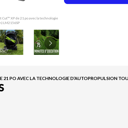
 Cut™ XP de 21 po avec la technologie
La version du modèle sur l'image est
 Ah) LM2156SP
d’autopropul
 21 PO AVEC LA TECHNOLOGIE D’AUTOPROPULSION TOUCH 
S