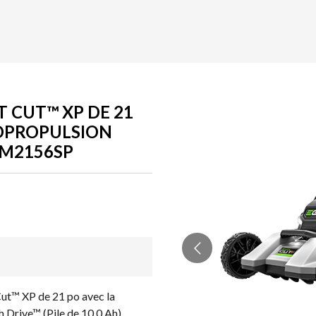
 CUT™ XP DE 21
TOPROPULSION
 LM2156SP
t™ XP de 21 po avec la
 Drive™ (Pile de 10,0 Ah)