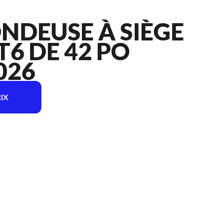
ONDEUSE À SIÈGE
6 DE 42 PO
026
IX
mage est le Kit de tondeuse à siège POWER+ T6 de 42 po TR4204