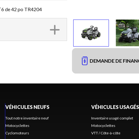
T6 de 42 po TR4204
DEMANDE DE FINA
VÉHICULES NEUFS
VÉHICULES USAGÉS
Tout notre inventaire neuf
Inventaire usagé complet
Motocyclettes
Motocyclettes
Cyclomoteurs
VTT / Côte-à-côte