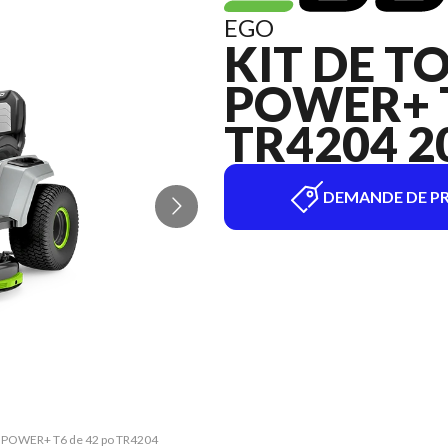
EGO
KIT DE T
POWER+ T
TR4204 2
DEMANDE DE PR
ège POWER+ T6 de 42 po TR4204
La version du modèle sur l'i