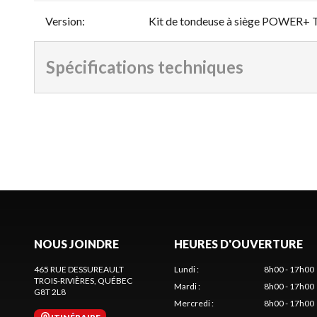
Version
:
Kit de tondeuse à siège POWER+ 
Spécifications techniques
NOUS JOINDRE
HEURES D'OUVERTURE
465 RUE DESSUREAULT
Lundi
:
8h00 - 17h00
TROIS-RIVIÈRES
, QUÉBEC
Mardi
:
8h00 - 17h00
G8T 2L8
Mercredi
:
8h00 - 17h00