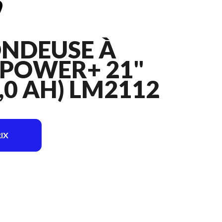
ONDEUSE À
 POWER+ 21"
4,0 AH) LM2112
IX