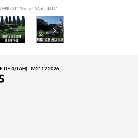
POWER+ 21" (Pile de 4,0 Ah) LM2112
La version du modèle sur l'image e
 DE 4,0 AH) LM2112 2026
S