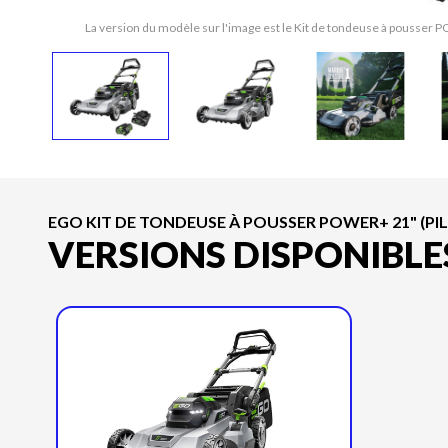
La version du modèle sur l'image est le Kit de tondeuse à pousser 
EGO KIT DE TONDEUSE À POUSSER POWER+ 21" (PILE
VERSIONS DISPONIBLE