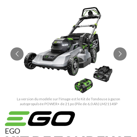
La version du modèle sur l'image est le Kit de Tondeuse à gazon
autopropulsée POWER+ de 21 po (Pile de 6,0 Ah) LM2114SP
EGO