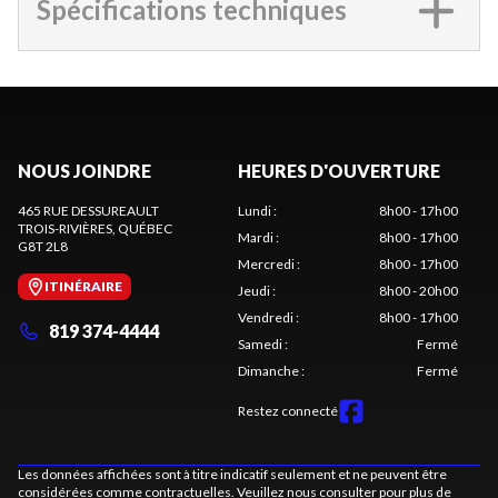
Spécifications techniques
NOUS JOINDRE
HEURES D'OUVERTURE
465 RUE DESSUREAULT
Lundi
:
8h00 - 17h00
TROIS-RIVIÈRES
, QUÉBEC
Mardi
:
8h00 - 17h00
G8T 2L8
Mercredi
:
8h00 - 17h00
ITINÉRAIRE
Jeudi
:
8h00 - 20h00
Vendredi
:
8h00 - 17h00
819 374-4444
Samedi
:
Fermé
Dimanche
:
Fermé
Restez connecté
Les données affichées sont à titre indicatif seulement et ne peuvent être
considérées comme contractuelles. Veuillez nous consulter pour plus de